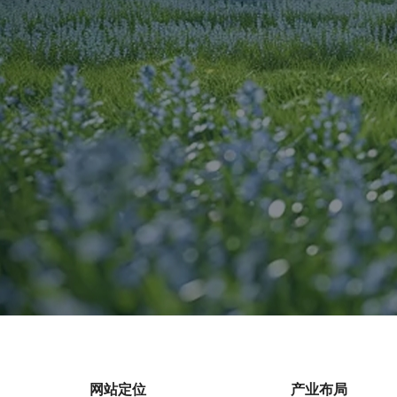
网站定位
产业布局