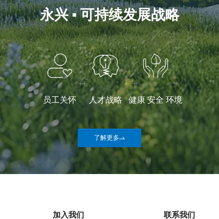
永兴 ▪ 可持续发展战略
员工关怀
人才战略
健康 安全 环境
了解更多
加入我们
联系我们