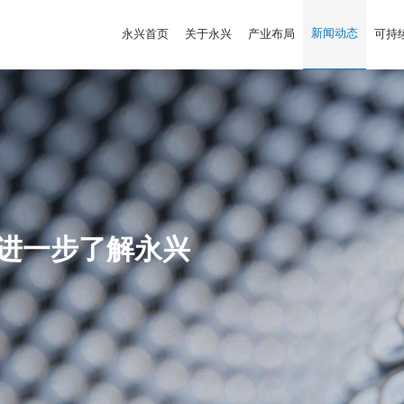
新闻动态
永兴首页
关于永兴
产业布局
可持
进一步了解永兴