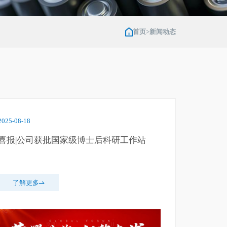
首页
>
新闻动态
2025-08-18
喜报|公司获批国家级博士后科研工作站
了解更多