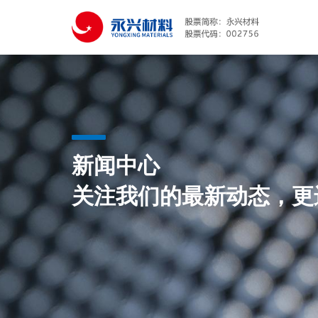
新闻中心
关注我们的最新动态，更