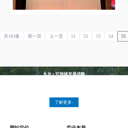
共183条
第一页
上一页
51
52
53
54
55
永兴 ▪ 可持续发展战略
员工关怀
人才战略
健康 安全 环境
了解更多
网站定位
产业布局