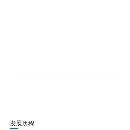
企业精神
要干就要干好，发展就要创新
企业愿景
创造世界级产品，打造百年永兴
企业使命
创造客户价值，利于社会大众
企业价值观
诚信、勤俭、舒心、善学
发展历程