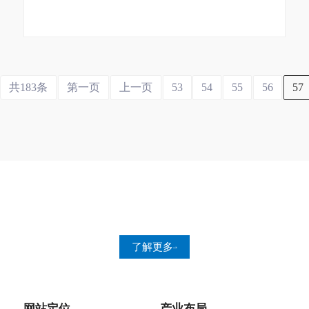
共183条
第一页
上一页
53
54
55
56
57
永兴 ▪ 可持续发展战略
员工关怀
人才战略
健康 安全 环境
了解更多
网站定位
产业布局