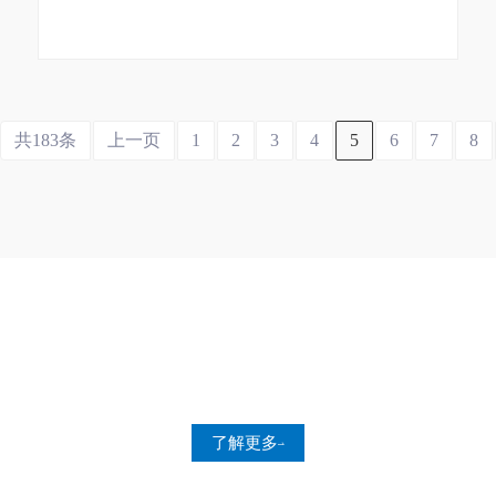
共183条
上一页
1
2
3
4
5
6
7
8
永兴 ▪ 可持续发展战略
员工关怀
人才战略
健康 安全 环境
了解更多