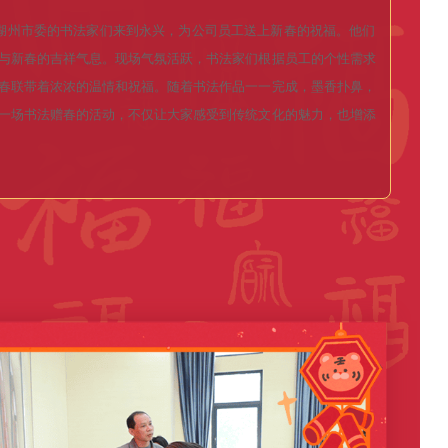
湖
州
市
委
的
书
法
家
们
来
到
永
兴
，
为
公
司
员
工
送
上
新
春
的
祝
福
。
他
们
与
新
春
的
吉
祥
气
息
。
现
场
气
氛
活
跃
，
书
法
家
们
根
据
员
工
的
个
性
需
求
春
联
带
着
浓
浓
的
温
情
和
祝
福
。
随
着
书
法
作
品
一
一
完
成
，
墨
香
扑
鼻
，
一
场
书
法
赠
春
的
活
动
，
不
仅
让
大
家
感
受
到
传
统
文
化
的
魅
力
，
也
增
添