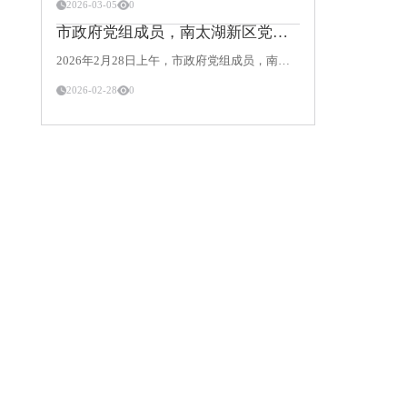
2026-03-05
0
市政府党组成员，南太湖新区党工委书记、管委会主任饶如锋调研走访永兴材料
2026年2月28日上午，市政府党组成员，南太湖新区党工委书记、管委会主任饶如锋一行赴永兴材料调研规上企业发展情况，深入了解企业经营现状、产业布局及发展规划，精准对接企业需求，助力企业高质量发展。永兴
2026-02-28
0