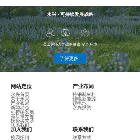
永兴 ▪ 可持续发展战略
员工关怀
人才战略
健康 安全 环境
了解更多
网站定位
产业布局
永兴首页
特钢新材料
关于永兴
锂电新能源
产业布局
锂电池
新闻动态
永兴投资
可持续发展
高质量发展
投资者关系
联系我们
加入我们
联系我们
校园招聘
联系方式