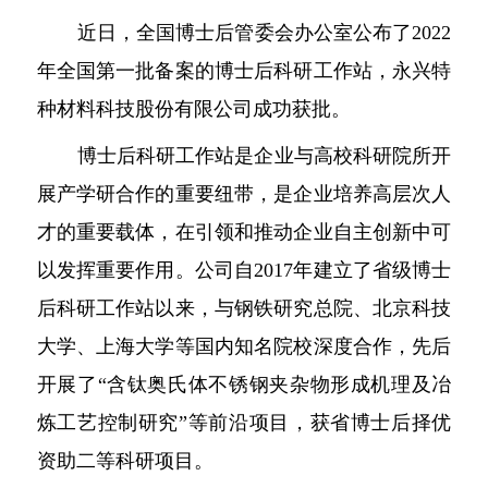
近日，全国博士后管委会办公室公布了2022
年全国第一批备案的博士后科研工作站，永兴特
种材料科技股份有限公司成功获批。
博士后科研工作站是企业与高校科研院所开
展产学研合作的重要纽带，是企业培养高层次人
才的重要载体，在引领和推动企业自主创新中可
以发挥重要作用。公司自2017年建立了省级博士
后科研工作站以来，与钢铁研究总院、北京科技
大学、上海大学等国内知名院校深度合作，先后
开展了“含钛奥氏体不锈钢夹杂物形成机理及冶
炼工艺控制研究”等前沿项目，获省博士后择优
资助二等科研项目。